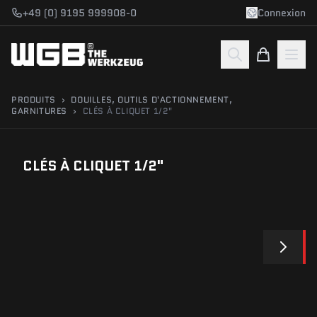
Aller au contenu
+49 (0) 9195 999908-0
Connexion
PRODUITS
›
DOUILLES, OUTILS D'ACTIONNEMENT,
GARNITURES
›
CLÉS À CLIQUET 1/2"
CLÉS À CLIQUET 1/2"