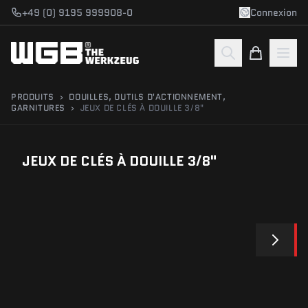
Aller au contenu
+49 (0) 9195 999908-0
Connexion
PRODUITS
›
DOUILLES, OUTILS D'ACTIONNEMENT,
GARNITURES
›
JEUX DE CLÉS À DOUILLE 3/8"
JEUX DE CLÉS À DOUILLE 3/8"