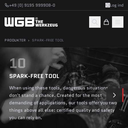
Gå til indhold
+49 (0) 9195 999908-0
Log ind
PRODUKTER
›
SPARK-FREE TOOL
10
SPARK-FREE TOOL
When using these tools, dangerous situations
don't stand a chance. Created for the most
demanding of applications, our tools offer you two
things above all else: certified quality and safety
you can rely on.