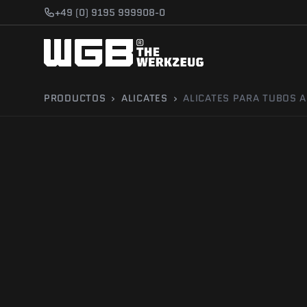
Saltar al contenido
+49 (0) 9195 999908-0
PRODUCTOS
›
ALICATES
›
ALICATES PARA TUBOS 