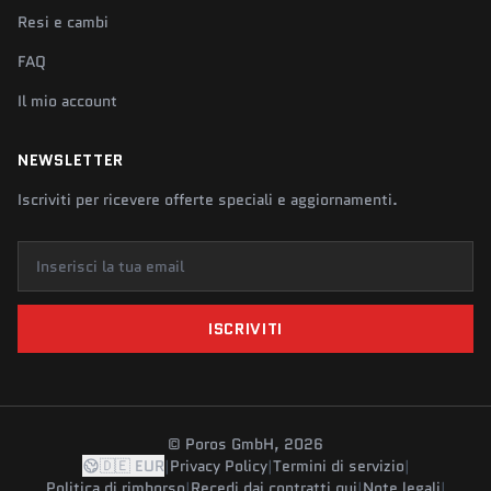
Resi e cambi
FAQ
Il mio account
NEWSLETTER
Iscriviti per ricevere offerte speciali e aggiornamenti.
Inserisci la tua email
ISCRIVITI
© Poros GmbH, 2026
🇩🇪 EUR
|
Privacy Policy
|
Termini di servizio
|
Politica di rimborso
|
Recedi dai contratti qui
|
Note legali
|