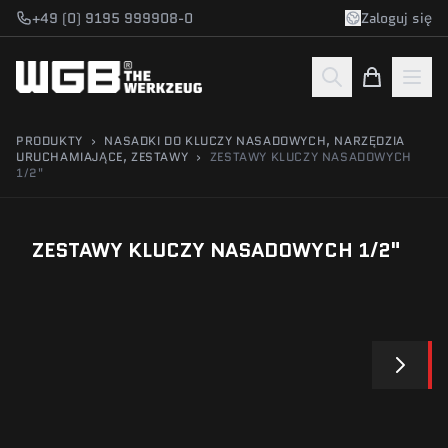
Przejdź do treści
+49 (0) 9195 999908-0
Zaloguj się
PRODUKTY
›
NASADKI DO KLUCZY NASADOWYCH, NARZĘDZIA
URUCHAMIAJĄCE, ZESTAWY
›
ZESTAWY KLUCZY NASADOWYCH
1/2"
ZESTAWY KLUCZY NASADOWYCH 1/2"