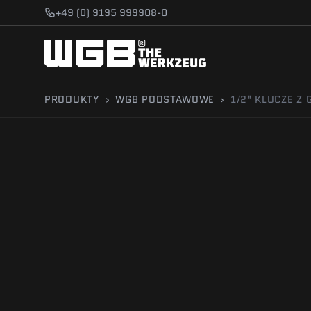
Przejdź do treści
+49 (0) 9195 999908-0
PRODUKTY
›
WGB PODSTAWOWE
›
1/2" KLUCZE Z