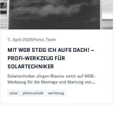
7. April 2026
Poros Team
MIT WGB STEIG ICH AUFS DACH! –
PROFI-WERKZEUG FÜR
SOLARTECHNIKER
Solartechniker Jürgen Blasius setzt auf WGB-
Werkzeug für die Montage und Wartung von
Photovoltaik-Anlagen. Erfahre, warum MOFLEX,
solar
photovoltaik
werkzeug
Rotationsknarre und VDE-Werkzeug auf dem Dach
unverzichtbar sind.