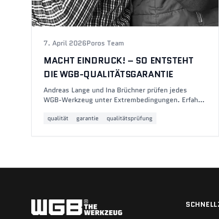
7. April 2026
Poros Team
MACHT EINDRUCK! – SO ENTSTEHT
DIE WGB-QUALITÄTSGARANTIE
Andreas Lange und Ina Brüchner prüfen jedes
WGB-Werkzeug unter Extrembedingungen. Erfahre,
warum WGB die DIN-Vorgaben um 25 % übertrifft
qualität
garantie
qualitätsprüfung
und was hinter 10 Jahren Garantie steckt.
SCHNELL