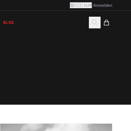
🇩🇪 EUR
|
Anmelden
BLOG