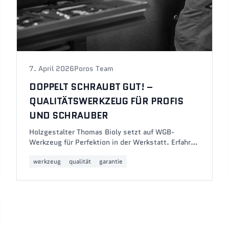
7. April 2026
Poros Team
DOPPELT SCHRAUBT GUT! –
QUALITÄTSWERKZEUG FÜR PROFIS
UND SCHRAUBER
Holzgestalter Thomas Bioly setzt auf WGB-
Werkzeug für Perfektion in der Werkstatt. Erfahre,
warum Profi-Werkzeug mit 10 Jahren Garantie den
werkzeug
qualität
garantie
Unterschied macht – bei der Arbeit und beim
Hobby.