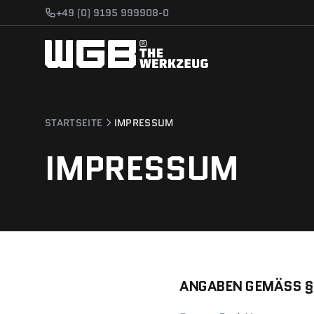
Zum Hauptinhalt springen
+49 (0) 9195 999908-0
STARTSEITE
IMPRESSUM
IMPRESSUM
ANGABEN GEMÄSS § 