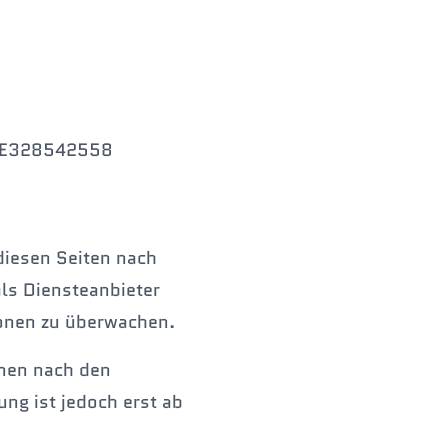
 DE328542558
diesen Seiten nach
ls Diensteanbieter
ionen zu überwachen.
onen nach den
ng ist jedoch erst ab