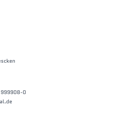
escken
5 999908-0
al.de