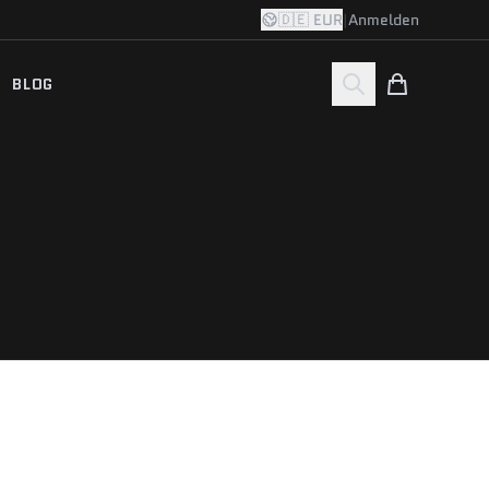
🇩🇪 EUR
|
Anmelden
BLOG