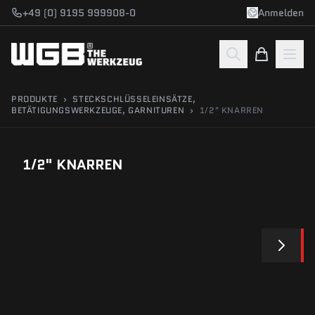
Zum Hauptinhalt springen
+49 (0) 9195 999908-0
Anmelden
PRODUKTE
›
STECKSCHLÜSSELEINSÄTZE,
BETÄTIGUNGSWERKZEUGE, GARNITUREN
›
1/2" KNARREN
1/2" KNARREN