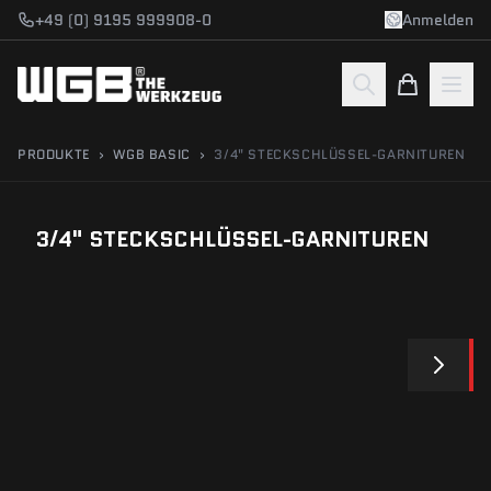
Zum Hauptinhalt springen
+49 (0) 9195 999908-0
Anmelden
PRODUKTE
›
WGB BASIC
›
3/4" STECKSCHLÜSSEL-GARNITUREN
3/4" STECKSCHLÜSSEL-GARNITUREN