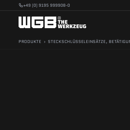
Zum Hauptinhalt springen
+49 (0) 9195 999908-0
PRODUKTE
›
STECKSCHLÜSSELEINSÄTZE, BETÄTIG