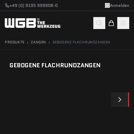
Zum Hauptinhalt springen
+49 (0) 9195 999908-0
Anmelden
PRODUKTE
›
ZANGEN
›
GEBOGENE FLACHRUNDZANGEN
GEBOGENE FLACHRUNDZANGEN