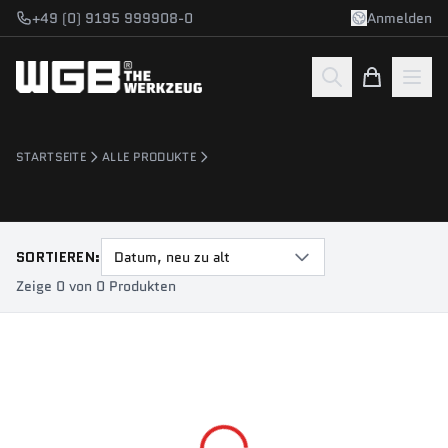
Zum Hauptinhalt springen
+49 (0) 9195 999908-0
Anmelden
STARTSEITE
ALLE PRODUKTE
SORTIEREN:
Datum, neu zu alt
Zeige 0 von 0 Produkten