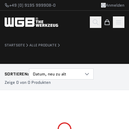
Zum Hauptinhalt springen
+49 (0) 9195 999908-0
Anmelden
STARTSEITE
ALLE PRODUKTE
SORTIEREN:
Datum, neu zu alt
Zeige 0 von 0 Produkten