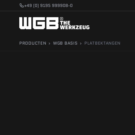
Ga naar inhoud
+49 (0) 9195 999908-0
PRODUCTEN
›
WGB BASIS
›
PLATBEKTANGEN