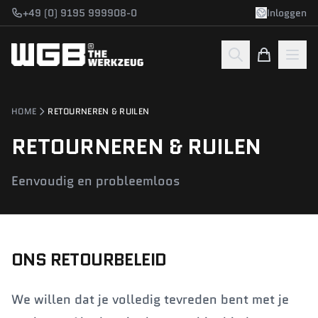
Ga naar inhoud
+49 (0) 9195 999908-0
Inloggen
HOME
RETOURNEREN & RUILEN
RETOURNEREN & RUILEN
Eenvoudig en probleemloos
ONS RETOURBELEID
We willen dat je volledig tevreden bent met je