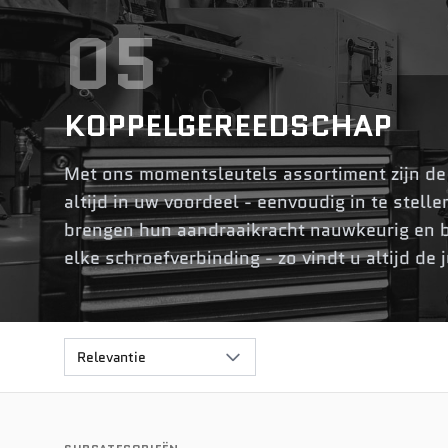
05
KOPPELGEREEDSCHAP
Met ons momentsleutels assortiment zijn d
altijd in uw voordeel - eenvoudig in te stell
brengen hun aandraaikracht nauwkeurig en 
elke schroefverbinding - zo vindt u altijd de
Relevantie