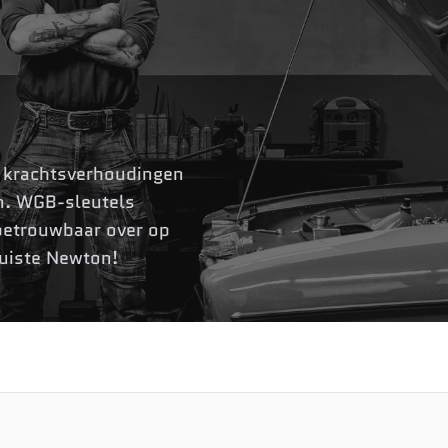
e krachtsverhoudingen
en. WGB-sleutels
betrouwbaar over op
 juiste Newton!