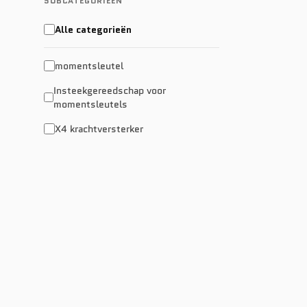
SUBCATEGORIEËN
Alle categorieën
momentsleutel
Insteekgereedschap voor
momentsleutels
X4 krachtversterker