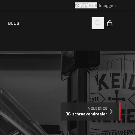
🇩🇪 EUR
|
Inloggen
BLOG
VOLGENDE
06 schroevendraaier