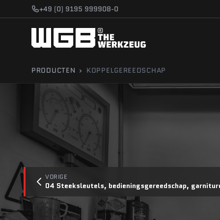
Ga naar inhoud
+49 (0) 9195 999908-0
PRODUCTEN
›
KOPPELGEREEDSCHAP
VORIGE
04 Steeksleutels, bedieningsgereedschap, garnitur