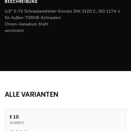
BESCHREIBUNG
1/2" E-TX Schraubendreher-Einsatz DIN 3120 C, ISO 1174-1
für Außen-TORX®-Schrauben
Chrom-Vanadium Stahl
verchromt
ALLE VARIANTEN
E 10
9248853