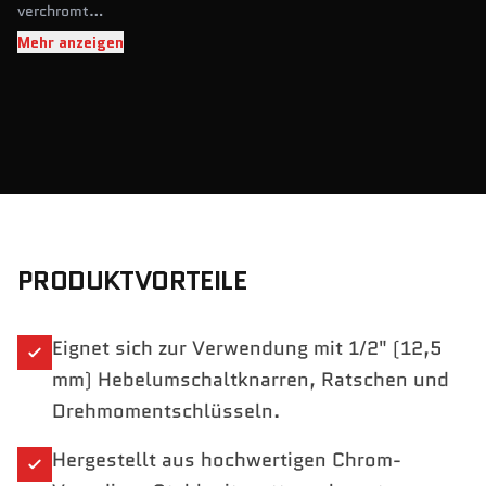
verchromt
2-tlg.
Mehr anzeigen
1/2" T-Griff-Verlängerung mit Kardan-Gelenk
PRODUKTVORTEILE
Eignet sich zur Verwendung mit 1/2" (12,5
mm) Hebelumschaltknarren, Ratschen und
Drehmomentschlüsseln.
Hergestellt aus hochwertigen Chrom-