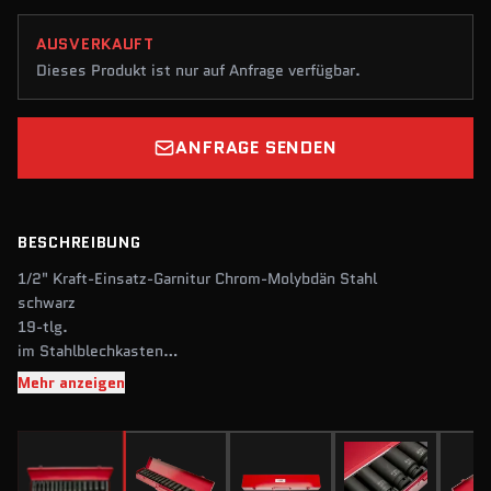
AUSVERKAUFT
Dieses Produkt ist nur auf Anfrage verfügbar.
ANFRAGE SENDEN
BESCHREIBUNG
1/2" Kraft-Einsatz-Garnitur Chrom-Molybdän Stahl
schwarz
19-tlg.
im Stahlblechkasten
1/2" Kraft-Einsatz, lange Ausführung 10 | 11 | 12 | 13 | 14 | 15
Mehr anzeigen
| 16 |
17 | 18 | 19 | 21 | 22 | 24 | 27 | 30 mm
2 x Ring für 1/2" Kraft-Einsätze
2 x Stift für 1/2" Kraft-Einsatze