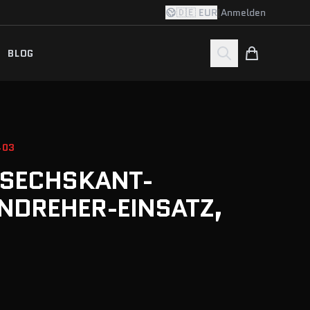
🇩🇪 EUR
|
Anmelden
BLOG
403
NSECHSKANT-
NDREHER-EINSATZ,