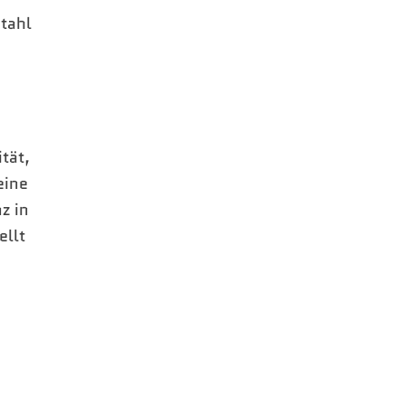
tahl
tät,
eine
z in
ellt