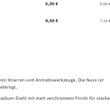
6,00 €
5,04 
8,50 €
7,14 
 mm) Knarren und Antriebswerkzeuge. Die Nuss ist
fertigt.
adium-Stahl mit matt verchromtem Finish für stark