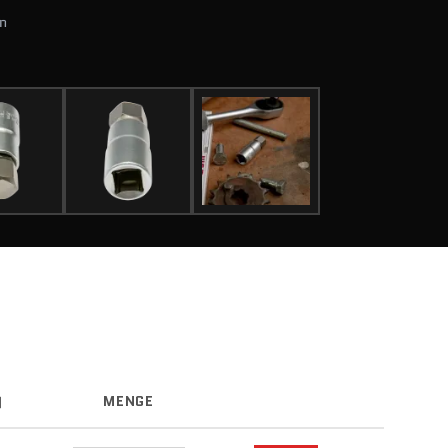
n
)
MENGE