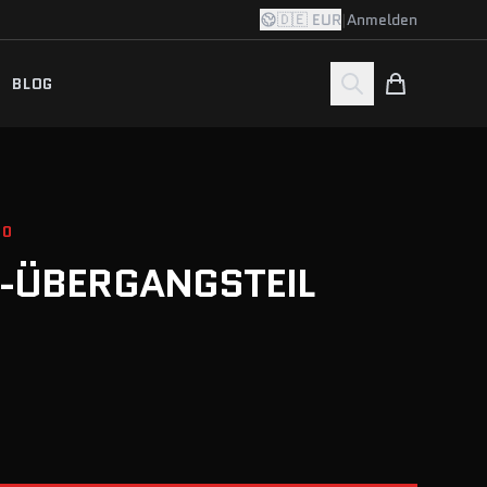
🇩🇪 EUR
|
Anmelden
BLOG
20
T-ÜBERGANGSTEIL