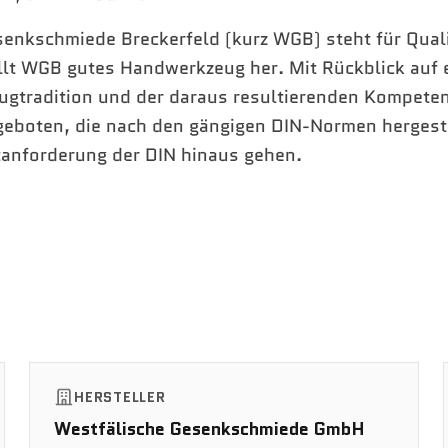
enkschmiede Breckerfeld (kurz WGB) steht für Quali
ellt WGB gutes Handwerkzeug her. Mit Rückblick auf 
ugtradition und der daraus resultierenden Kompeten
geboten, die nach den gängigen DIN-Normen hergest
tanforderung der DIN hinaus gehen.
HERSTELLER
Westfälische Gesenkschmiede GmbH