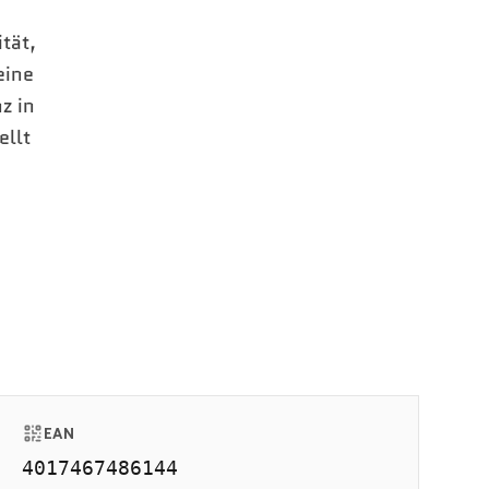
tät,
eine
z in
ellt
EAN
4017467486144