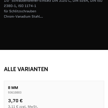
1/2" Schraubendreher-Einsatz DIN 3120 C, DIN 5264, DIN ISO
2380-1, ISO 1174-1
für Schlitzschrauben
Chrom-Vanadium Stahl
verchromt
ALLE VARIANTEN
8 MM
93610803
3,70 €
3,11 € zzgl. MwSt.