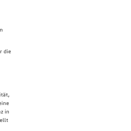
en
r die
tät,
eine
z in
ellt