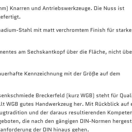
 mm) Knarren und Antriebswerkzeuge. Die Nuss ist
fertigt.
adium-Stahl mit matt verchromtem Finish für stark
entes am Sechskantkopf über die Fläche, nicht übe
dauerhafte Kennzeichnung mit der Größe auf dem
enkschmiede Breckerfeld (kurz WGB) steht für Quali
ellt WGB gutes Handwerkzeug her. Mit Rückblick auf 
ugtradition und der daraus resultierenden Kompeten
geboten, die nach den gängigen DIN-Normen hergest
tanforderung der DIN hinaus gehen.