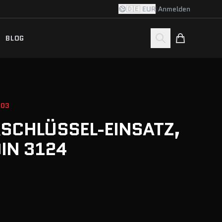
🇩🇪 EUR
|
Anmelden
BLOG
503
KSCHLÜSSEL-EINSATZ,
DIN 3124