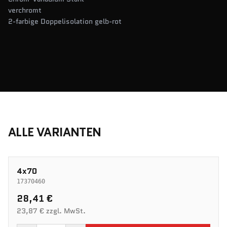
verchromt
2-farbige Doppelisolation gelb-rot
ALLE VARIANTEN
4x70
17370460
28,41 €
23,87 € zzgl. MwSt.