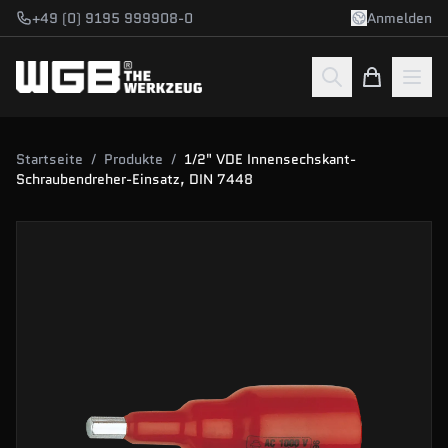
Zum Hauptinhalt springen
+49 (0) 9195 999908-0
Anmelden
Startseite
/
Produkte
/
1/2" VDE Innensechskant-
Schraubendreher-Einsatz, DIN 7448