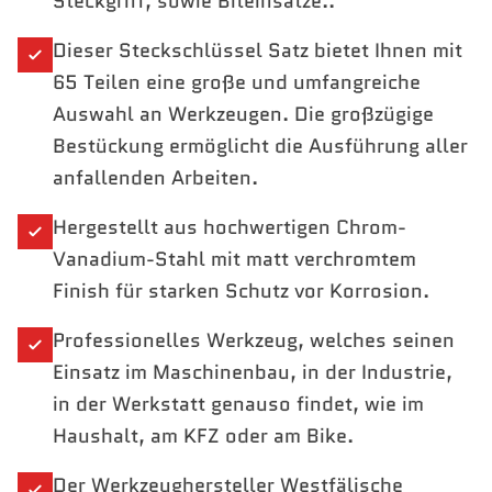
Steckgriff, sowie Biteinsätze..
1/2" Verlängerung 75 | 250 mm
1/2" Adapter-Gleitstück 3/8" x 1/2"
Dieser Steckschlüssel Satz bietet Ihnen mit
1/2" Umschaltknarre, 45 Zähne 250 mm
Sechskant-Stiftschlüssel 1,25 | 1,5 | 2 | 2,5 | 3 mm
65 Teilen eine große und umfangreiche
Auswahl an Werkzeugen. Die großzügige
Bestückung ermöglicht die Ausführung aller
anfallenden Arbeiten.
Hergestellt aus hochwertigen Chrom-
Vanadium-Stahl mit matt verchromtem
Finish für starken Schutz vor Korrosion.
Professionelles Werkzeug, welches seinen
Einsatz im Maschinenbau, in der Industrie,
in der Werkstatt genauso findet, wie im
Haushalt, am KFZ oder am Bike.
Der Werkzeughersteller Westfälische