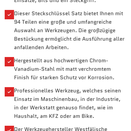
Einsätze, Bits und ein Steckgriff.
1/2" Zündkerzen-Einsatz 16 | 21 mm
1/2" Kardan-Gelenk
Dieser Steckschlüssel Satz bietet Ihnen mit
1/2" Verlängerung 125 | 250 mm
1/2" Adapter 3/8" x 1/2"
94 Teilen eine große und umfangreiche
1/2" Hebelum
Auswahl an Werkzeugen. Die großzügige
Bestückung ermöglicht die Ausführung aller
anfallenden Arbeiten.
Hergestellt aus hochwertigen Chrom-
Vanadium-Stahl mit matt verchromtem
Finish für starken Schutz vor Korrosion.
Professionelles Werkzeug, welches seinen
Einsatz im Maschinenbau, in der Industrie,
in der Werkstatt genauso findet, wie im
Haushalt, am KFZ oder am Bike.
Der Werkzeughersteller Westfälische