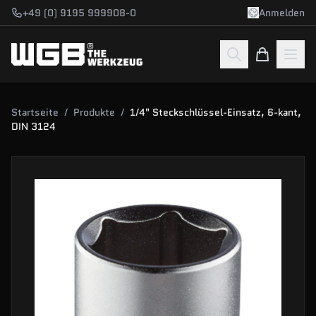
Zum Hauptinhalt springen
+49 (0) 9195 999908-0
Anmelden
Startseite
/
Produkte
/
1/4" Steckschlüssel-Einsatz, 6-kant,
DIN 3124