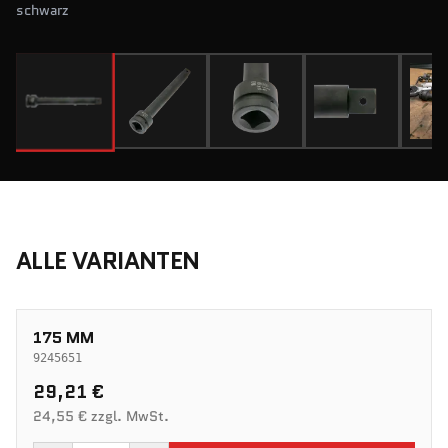
schwarz
ALLE VARIANTEN
175 MM
9245651
29,21 €
24,55 € zzgl. MwSt.