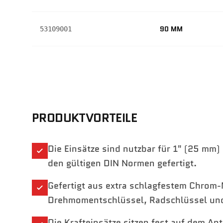
90 MM
53109001
PRODUKTVORTEILE
Die Einsätze sind nutzbar für 1" (25 mm
den gültigen DIN Normen gefertigt.
Gefertigt aus extra schlagfestem Chrom
Drehmomentschlüssel, Radschlüssel un
Die Krafteinsätze sitzen fest auf dem An