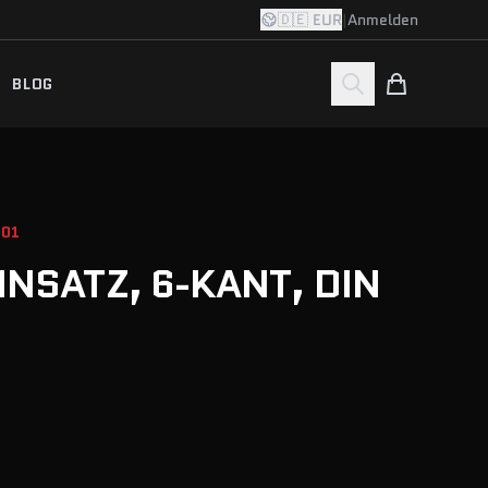
🇩🇪 EUR
|
Anmelden
BLOG
001
INSATZ, 6-KANT, DIN