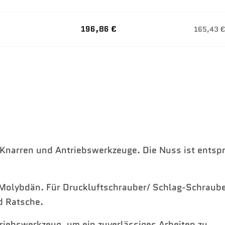
196,86 €
165,43 €
) Knarren und Antriebswerkzeuge. Die Nuss ist ents
-Molybdän. Für Druckluftschrauber/ Schlag-Schraube
d Ratsche.
triebswerkzeug, um ein zuverlässiges Arbeiten zu