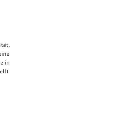
tät,
eine
z in
ellt