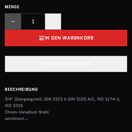
MENGE
IN DEN WARENKORB
ANFRAGE SENDEN
BESCHREIBUNG
3/4" Übergangsteil, DIN 3123 A DIN 3120 A/C, ISO 1174-1,
ISO 3316
Chrom-Vanadium Stahl
verchromt
3/4" innen, 1" außen