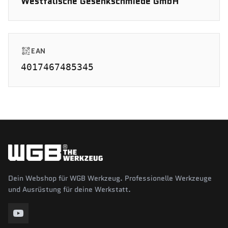
Westfälische Gesenkschmiede GmbH
EAN
4017467485345
Dein Webshop für WGB Werkzeug. Professionelle Werkzeuge
und Ausrüstung für deine Werkstatt.