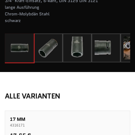
3/4" Kraft-Einsatz, 6-kant, DIN 3129 DIN 3121
lange Ausführung
Chrom-Molybdän Stahl
schwarz
ALLE VARIANTEN
17 MM
4316171