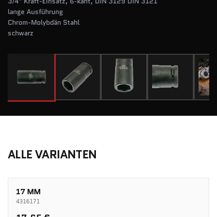
3/4" Kraft-Einsatz, 6-kant, DIN 3129 DIN 3121
lange Ausführung
Chrom-Molybdän Stahl
schwarz
ALLE VARIANTEN
17 MM
4316171