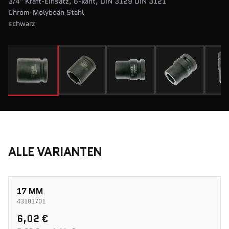
3/4" Kraft-Einsatz, 6-kant, DIN 3129 DIN 3121
Chrom-Molybdän Stahl
schwarz
ALLE VARIANTEN
17 MM
43101701
6,02 €