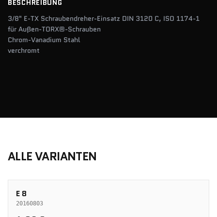
BESCHREIBUNG
3/8" E-TX Schraubendreher-Einsatz DIN 3120 C, ISO 1174-1
für Außen-TORX®-Schrauben
Chrom-Vanadium Stahl
verchromt
ALLE VARIANTEN
E 8
20160803