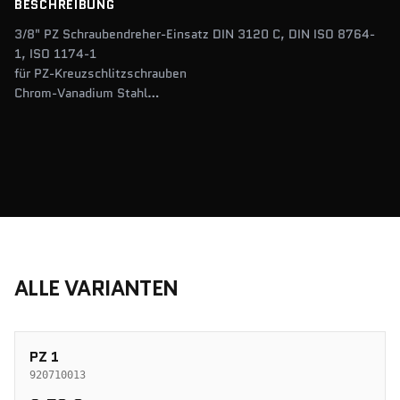
BESCHREIBUNG
3/8" PZ Schraubendreher-Einsatz DIN 3120 C, DIN ISO 8764-
1, ISO 1174-1
für PZ-Kreuzschlitzschrauben
Chrom-Vanadium Stahl
verchromt
ALLE VARIANTEN
PZ 1
920710013