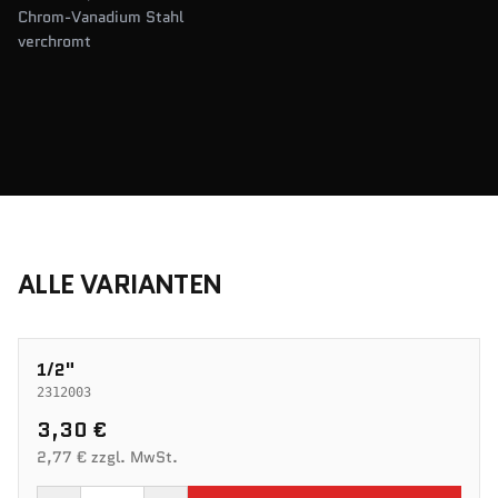
Chrom-Vanadium Stahl
verchromt
ALLE VARIANTEN
1/2"
2312003
3,30 €
2,77 € zzgl. MwSt.