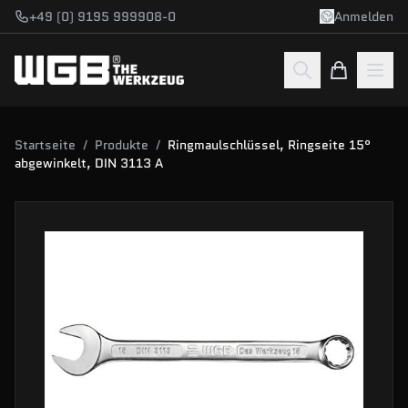
Zum Hauptinhalt springen
+49 (0) 9195 999908-0
Anmelden
Startseite
/
Produkte
/
Ringmaulschlüssel, Ringseite 15°
abgewinkelt, DIN 3113 A