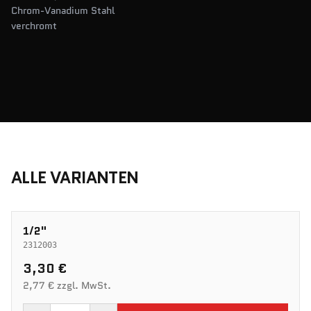
Chrom-Vanadium Stahl
verchromt
ALLE VARIANTEN
1/2"
2312003
3,30 €
2,77 € zzgl. MwSt.