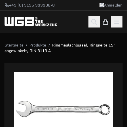
Zum Hauptinhalt springen
+49 (0) 9195 999908-0
Anmelden
Startseite
/
Produkte
/
Ringmaulschlüssel, Ringseite 15°
abgewinkelt, DIN 3113 A