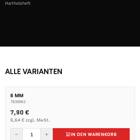
Hartholzheft
ALLE VARIANTEN
6 MM
7830063
7,90 €
6,64 € zzgl. MwSt.
IN DEN WARENKORB