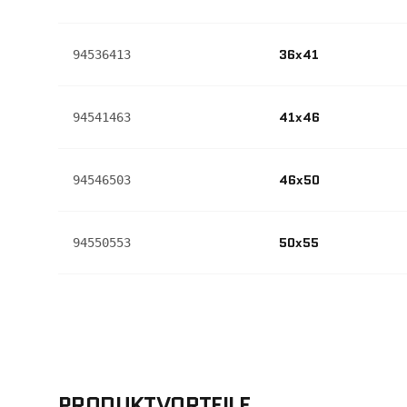
36x41
94536413
41x46
94541463
46x50
94546503
50x55
94550553
PRODUKTVORTEILE