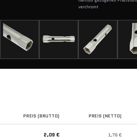
nahtlos gezogenes Präzisions
verchromt
PREIS (BRUTTO)
PREIS (NETTO)
2,09 €
1,76 €