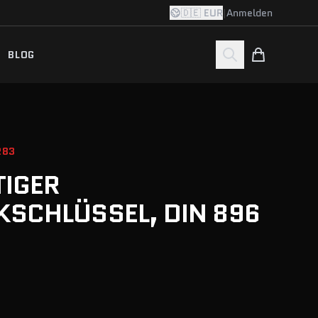
🇩🇪 EUR
|
Anmelden
BLOG
283
TIGER
SCHLÜSSEL, DIN 896