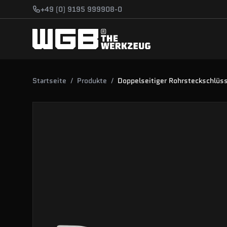
Zum Hauptinhalt springen
+49 (0) 9195 999908-0
Startseite
/
Produkte
/
Doppelseitiger Rohrsteckschlüs