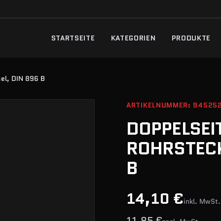
STARTSEITE
KATEGORIEN
PRODUKTE
sel, DIN 896 B
ARTIKELNUMMER: 94525
DOPPELSEI
ROHRSTECK
B
14,10 €
inkl. MwSt.
11,85 €