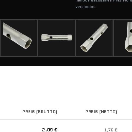
nahtlos gezogenes Präzisions
verchromt
PREIS (BRUTTO)
PREIS (NETTO)
2,09 €
1,76 €