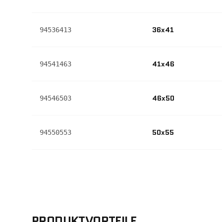
36x41
94536413
41x46
94541463
46x50
94546503
50x55
94550553
PRODUKTVORTEILE