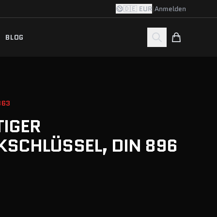
🇩🇪 EUR
|
Anmelden
BLOG
363
TIGER
SCHLÜSSEL, DIN 896
.