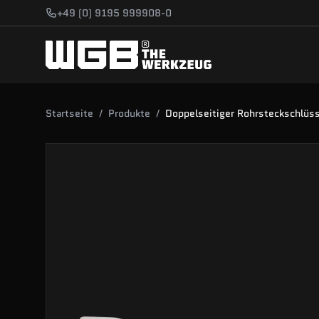
Zum Hauptinhalt springen
+49 (0) 9195 999908-0
Startseite
/
Produkte
/
Doppelseitiger Rohrsteckschlüs