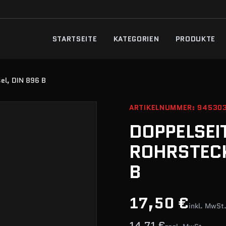
STARTSEITE
KATEGORIEN
PRODUKTE
sel, DIN 896 B
ARTIKELNUMMER: 94530
DOPPELSEI
ROHRSTECK
B
17,50 €
inkl. MwSt
14,71 €