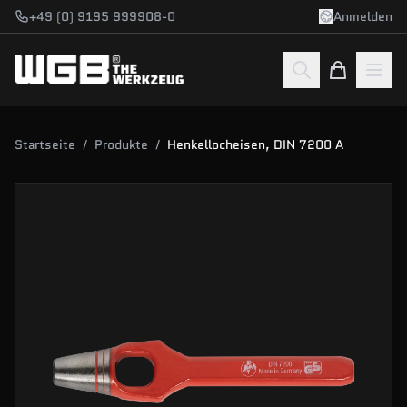
Zum Hauptinhalt springen
+49 (0) 9195 999908-0
Anmelden
Startseite
/
Produkte
/
Henkellocheisen, DIN 7200 A