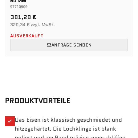
90 MM
97710900
381,20 €
320,34 € zzgl. MwSt.
AUSVERKAUFT
ANFRAGE SENDEN
PRODUKTVORTEILE
Das Eisen ist klassisch geschmiedet und
hitzegehärtet. Die Lochklinge ist blank
poliert und am Rand präzise zugeschliffen