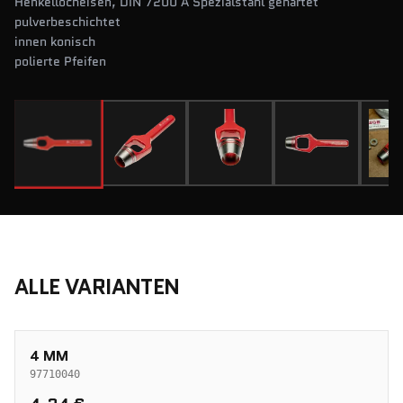
Henkellocheisen, DIN 7200 A Spezialstahl gehärtet
pulverbeschichtet
innen konisch
polierte Pfeifen
ALLE VARIANTEN
4 MM
97710040