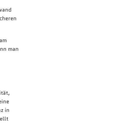
fwand
icheren
 am
enn man
tät,
eine
z in
ellt