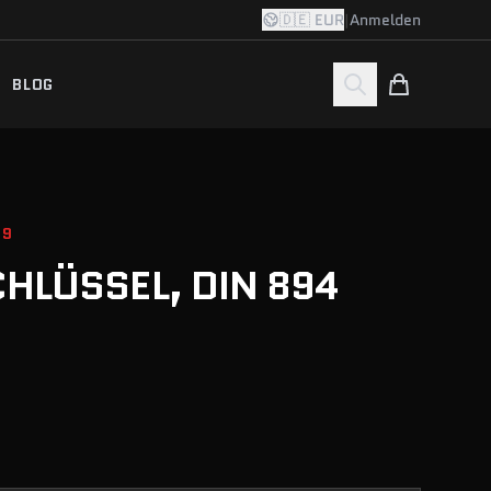
🇩🇪 EUR
|
Anmelden
BLOG
09
HLÜSSEL, DIN 894