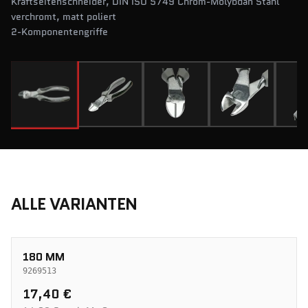
Kraftseitenschneider, DIN ISO 5749 Chrom-Molybdän Stahl
verchromt, matt poliert
2-Komponentengriffe
ALLE VARIANTEN
180 MM
9269513
17,40 €