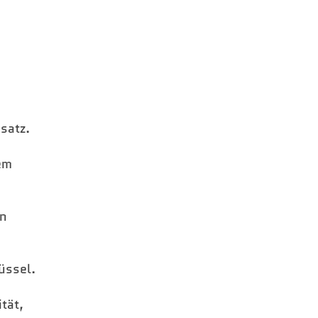
satz.
em
en
üssel.
tät,