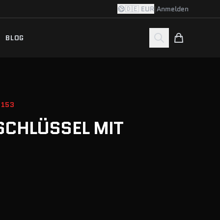
🇩🇪 EUR
|
Anmelden
BLOG
0153
CHLÜSSEL MIT