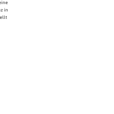
eine
z in
ellt