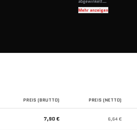
abgewinkelt
umschaltbar
Mehr anzeigen
72 Zähne
PREIS (BRUTTO)
PREIS (NETTO)
7,90 €
6,64 €