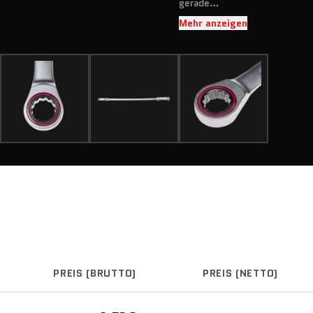
gerade
72 Zähne
Mehr anzeigen
PREIS (BRUTTO)
PREIS (NETTO)