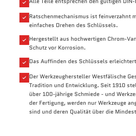
Alle Teile entsprechen den gültigen DIN-
Ratschenmechanismus ist feinverzahnt m
einfaches Drehen des Schlüssels.
Hergestellt aus hochwertigen Chrom-Van
Schutz vor Korrosion.
Das Auffinden des Schlüssels erleichter
Der Werkzeughersteller Westfälische Ges
Tradition und Entwicklung. Seit 1910 st
über 100-jährige Schmiede - und Werkze
der Fertigung, werden nur Werkzeuge an
sind und deren Qualität über die Mindes