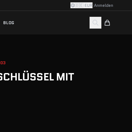
🇩🇪 EUR
|
Anmelden
BLOG
103
CHLÜSSEL MIT