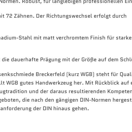
Normen. Robust, für langlebigen professionellen Ein
it 72 Zähnen. Der Richtungswechsel erfolgt durch
adium-Stahl mit matt verchromtem Finish für stark
t die dauerhafte Prägung mit der Größe auf dem Schl
enkschmiede Breckerfeld (kurz WGB) steht für Quali
ellt WGB gutes Handwerkzeug her. Mit Rückblick auf 
ugtradition und der daraus resultierenden Kompeten
geboten, die nach den gängigen DIN-Normen hergest
tanforderung der DIN hinaus gehen.