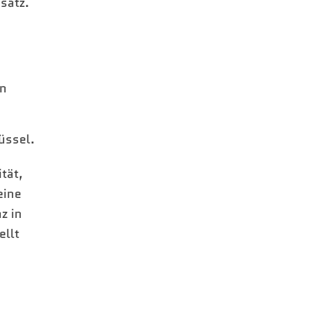
satz.
en
üssel.
tät,
eine
z in
ellt