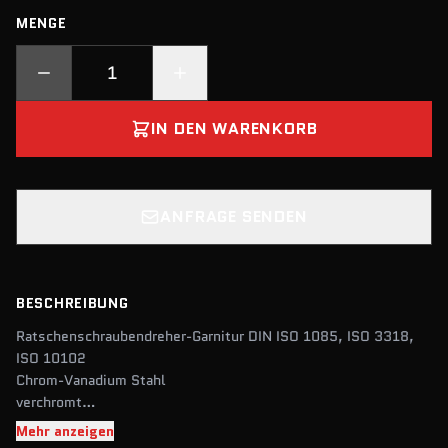
MENGE
IN DEN WARENKORB
ANFRAGE SENDEN
BESCHREIBUNG
Ratschenschraubendreher-Garnitur DIN ISO 1085, ISO 3318,
ISO 10102
Chrom-Vanadium Stahl
verchromt
in schlagfester Kunststoffbox
Mehr anzeigen
58-tlg.