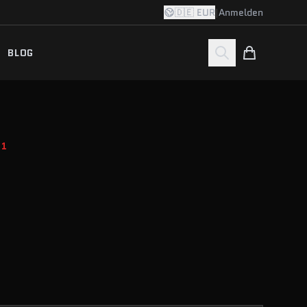
🇩🇪 EUR
|
Anmelden
BLOG
51