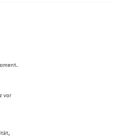
moment.
z vor
tät,