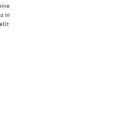
eine
z in
ellt